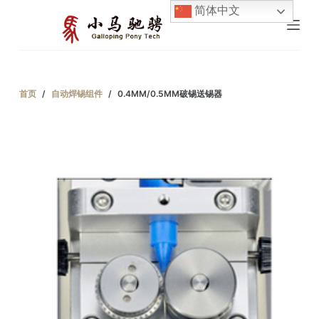
简体中文
跳
过
内
容
首页
/
自动焊锡组件
/
0.4MM/0.5MM破锡送锡器