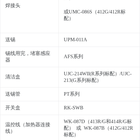
焊接头
或UMC-086S（412G/412R标
配）
送锡
UPM-011A
锡线用完，堵塞感应
AFS系列
器
UJC-214WII(R系列标配）/UJC-
清洁盒
213(G系列标配）
送锡管
PT系列
开关盒
RK-SWB
WK-087D（413R/G和414R/G标
温控线（加热器连接
配） 或 WK-087B（412G/412R
线）
标配）