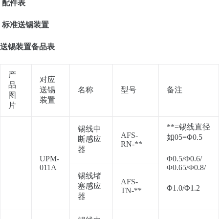
配件
表
标准送锡装置
送锡装置备品表
产
对应
品
送锡
名称
型号
备注
图
装置
片
**=锡线直径
锡线中
AFS-
如05=Φ0.5
断感应
RN-**
器
UPM-
Φ0.5/Φ0.6/
011A
Φ0.65/Φ0.8/
锡线堵
AFS-
塞感应
Φ1.0/Φ1.2
TN-**
器