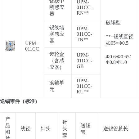
锡线中
UPM-
断感应
011CC-
RN**
器
破锡型
锡线堵
UPM-
塞感应
011CC-
**=锡线直径
TN**
器
如05=Φ0.5
UPM-
011CC
齿轮盒
UPM-
Φ0.6/Φ0.65/
（含感
011CC-
Φ0.8/Φ1.0
GB
应器）
UPM-
滚轴单
011CC-
元
RU**
送锡零件（标准）
产
针
品
送锡
线径
针头
头
送锡管总长
图
管
套
片