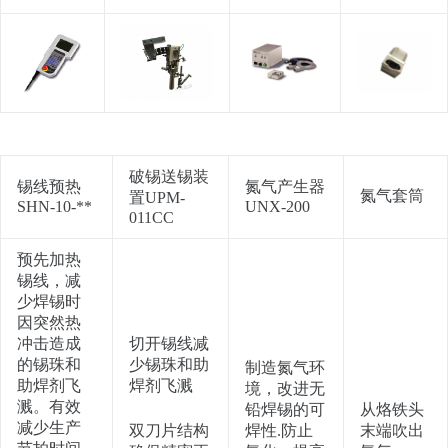
破锡送锡装
锡线预热
氮气产生器
氮气套筒
置UPM-
SHN-10-**
UNX-200
011CC
预先加热
锡线，减
少焊锡时
因突然热
冲击造成
切开锡线减
的锡珠和
少锡珠和助
制造氮气环
助焊剂飞
焊剂飞溅
境，改进无
溅。有效
铅焊锡的可
从烙铁头
减少生产
双刀片结构
焊性.防止
末端吹出