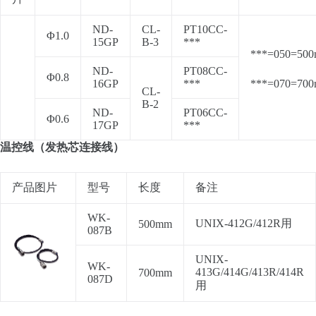
ND-
CL-
PT10CC-
Φ1.0
15GP
B-3
***
***=050=500
ND-
PT08CC-
Φ0.8
16GP
***
***=070=700
CL-
B-2
ND-
PT06CC-
Φ0.6
17GP
***
温控线（发热芯连接线）
产品图片
型号
长度
备注
WK-
UNIX-412G/412R用
500mm
087B
UNIX-
WK-
413G/414G/413R/414R
700mm
087D
用