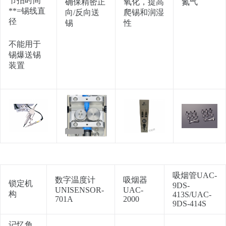
节拍时间
确保精密正
氧化，提高
氮气
**=锡线直
向/反向送
爬锡和润湿
径
锡
性
不能用于
锡爆送锡
装置
吸烟管UAC-
数字温度计
吸烟器
锁定机
9DS-
UNISENSOR-
UAC-
构
413S/UAC-
701A
2000
9DS-414S
记忆角