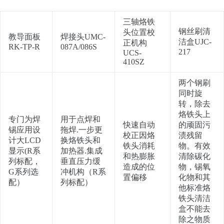
三轴烙铁
钢丝刷清
头位置校
教导面板
焊接头UMC-
洁盒UJC-
正机构
RK-TP-R
087A/086S
217
UCS-
410SZ
两个钢刷
同时旋
转，除去
烙铁头上
专门为焊
用于点焊和
快速自动
的顽固污
锡应用设
拖焊.一步更
校正因烙
渍残留
计大LCD
换烙铁头和
铁头消耗
物。有效
显示(R系
加热器.集成
和热膨胀
清除碳化
列标配，
垂直压力缓
造成的位
物，锡氧
G系列选
冲机构（R系
置偏移
化物和其
配）
列标配）
他标准烙
铁头清洁
盒不能去
除之物质