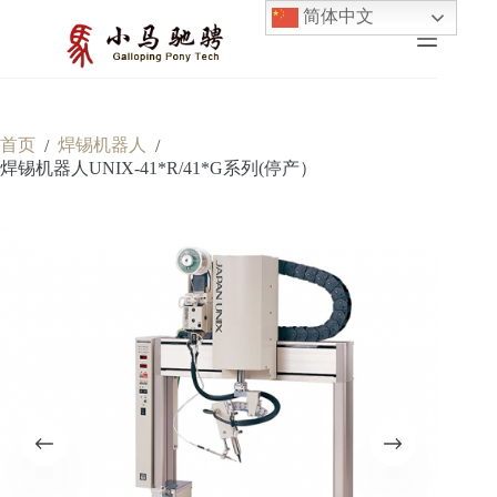
跳
简体中文
至
内
容
首页
焊锡机器人
/
/
焊锡机器人UNIX-41*R/41*G系列(停产）